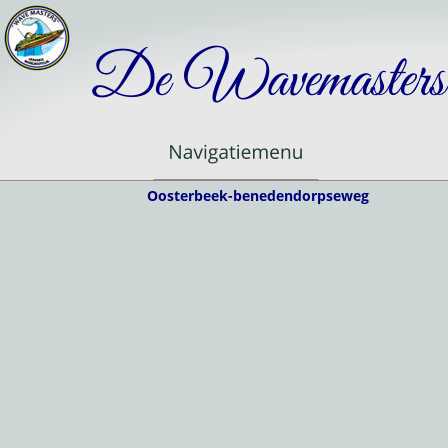
De Wavemasters
Oosterbeek-benedendorpseweg